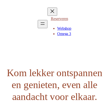
Ga
naar
Reserveren
de
inhoud
Webshop
Omega 3
Kom lekker ontspannen
en genieten, even alle
aandacht voor elkaar.